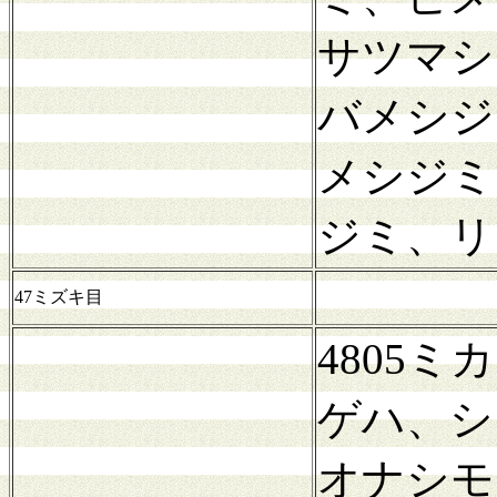
サツマシ
バメシジ
メシジミ
ジミ、リ
47ミズキ目
4805
ゲハ、シ
オナシモ