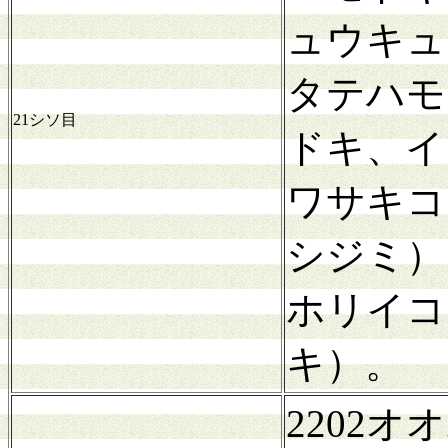
ュウキュ
タテハモ
21シソ目
ドキ、イ
ワサキコ
シジミ）
ホリイコ
キ）。
2202