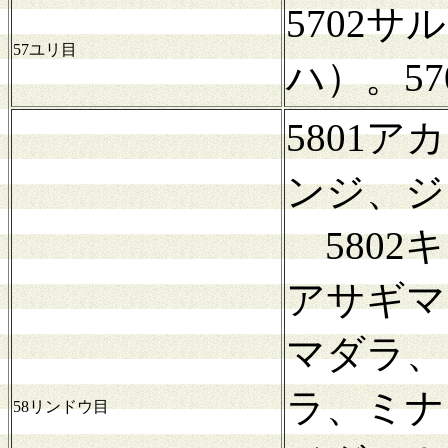
5702
57ユリ目
ハ）。5
5801
ンジ、ジ
5802
アサギマ
マダラ、
ラ、ミナ
58リンドウ目