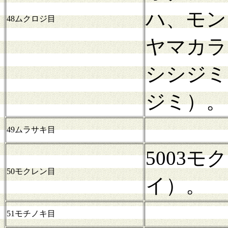
ハ、モン
48ムクロジ目
ヤマカラ
シシジミ
ジミ）。
49ムラサキ目
5003
50モクレン目
イ）。
51モチノキ目