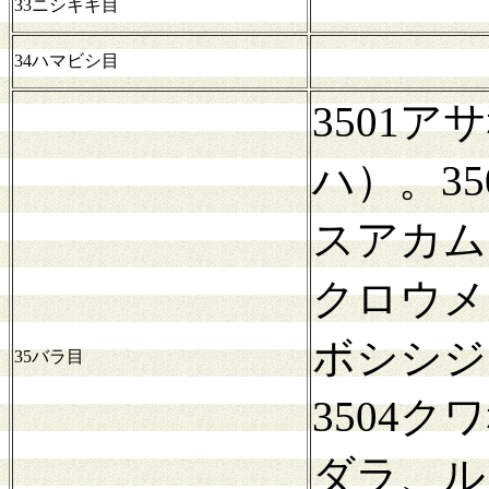
33ニシキギ目
34ハマビシ目
3501
ハ）。3
スアカム
クロウメ
ボシシジ
35バラ目
3504
ダラ、ル