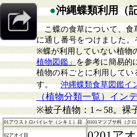
●
沖縄蝶類利用（
こ蝶の食草について、食
に通し番号をつけました。
※蝶が利用していない植物
植物図鑑」
を参考に簡易的
植物の科ごとに利用してい
す。
沖縄蝶類食草図鑑イ
（植物分類一覧）イン
※被子植物：1～58。裸
01アウストロバイレヤ（シキミ）目
0101マツブサ科（ク
0201
02アオイ目