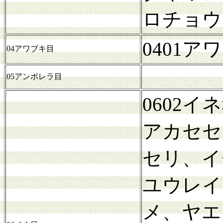
ロチョウ
0401
04アワブキ目
05アンボレラ目
0602
アカセセ
セリ、イ
ユウレイ
メ、ヤエ