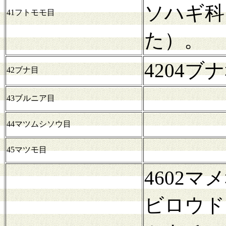
ソハギ科
41フトモモ目
た）。
4204
42ブナ目
43ブルニア目
44マツムシソウ目
45マツモ目
4602
ビロウド