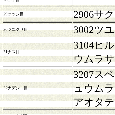
2906
29ツツジ目
3002
30ツユクサ目
3104
31ナス目
ウムラサ
3207
ュウムラ
32ナデシコ目
アオタテ