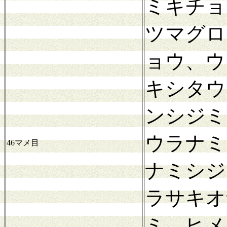
ミキチョ
ツマグロ
ョウ、ウ
キシタウ
ンシジミ
ウラナミ
46マメ目
ナミシジ
ラサキオ
ミ、ヒメ