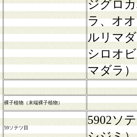
ジグロカ
ラ、オオ
ルリマダ
シロオビ
マダラ）
裸子植物（末端裸子植物）
5902
59ソテツ目
シジミ）