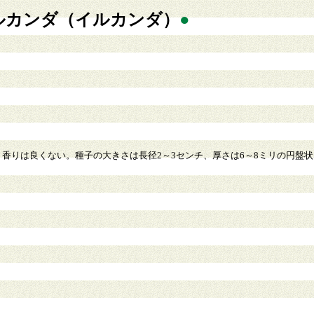
ルカンダ（イルカンダ）
●
りは良くない。種子の大きさは長径2～3センチ、厚さは6～8ミリの円盤状