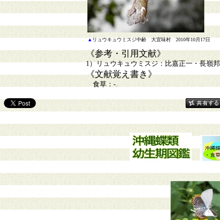
▲
リュウキュウミスジ中齢 大宜味村 2010年10月17日
《参考・引用文献》
1）リュウキュウミスジ：比嘉正一・長嶺邦雄
《文献覚え書き》
食草：-.