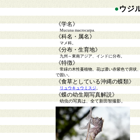
●
ウジ
《学名》
Mucuna macrocarpa.
《科名・属名》
マメ科。
《分布・生育地》
九州～東南アジア、インドに分布。
《特徴》
常緑の木性蔓植物。花は濃い赤紫色で房状、香
で固い。
《食草としている沖縄の蝶類》
リュウキュウミスジ
。
《蝶の幼生期写真解説》
幼虫の写真は、全て新田智撮影。