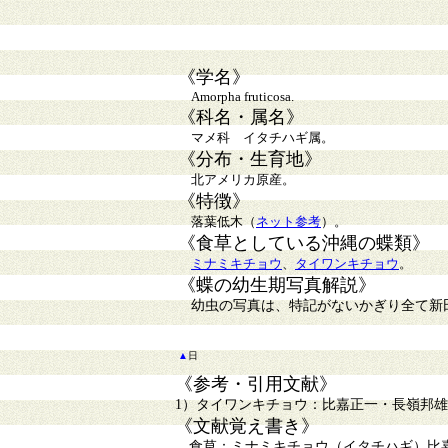
《学名》
Amorpha fruticosa.
《科名・属名》
マメ科 イタチハギ属。
《分布・生育地》
北アメリカ原産。
《特徴》
落葉低木（
ネット参考
）。
《食草としている沖縄の蝶類》
ミナミキチョウ
、
タイワンキチョウ
。
《蝶の幼生期写真解説》
幼虫の写真は、特記がないかぎり全て新
▲
日
《参考・引用文献》
1）タイワンキチョウ：比嘉正一・長嶺邦雄「
《文献覚え書き》
食草：ミナミキチョウ（イタチハギ）比嘉正