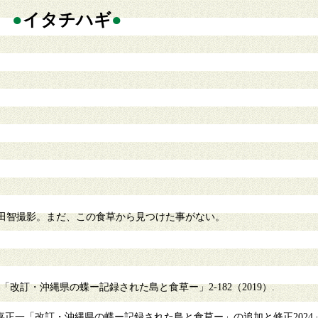
●
イタチハギ
●
田智撮影。まだ、この食草から見つけた事がない。
改訂・沖縄県の蝶ー記録された島と食草ー」2-182（2019）.
一「改訂・沖縄県の蝶ー記録された島と食草ー」の追加と修正2024」琉球