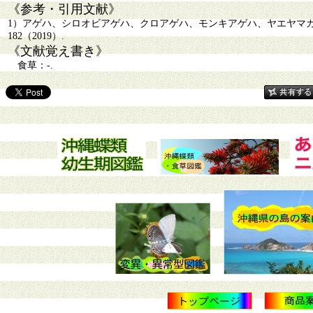
《参考・引用文献》
1）アゲハ、シロオビアゲハ、クロアゲハ、モンキアゲハ、ヤエヤマ
182（2019）.
《文献覚え書き》
食草：-.