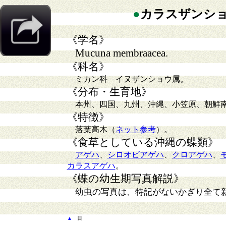
●
カラスザンシ
《学名》
Mucuna membraacea.
《科名》
ミカン科 イヌザンショウ属。
《分布・生育地》
本州、四国、九州、沖縄、小笠原、朝鮮南
《特徴》
落葉高木（
ネット参考
）。
《食草としている沖縄の蝶類》
アゲハ
、
シロオビアゲハ
、
クロアゲハ
、
カラスアゲハ
。
《蝶の幼生期写真解説》
幼虫の写真は、特記がないかぎり全て
▲
日