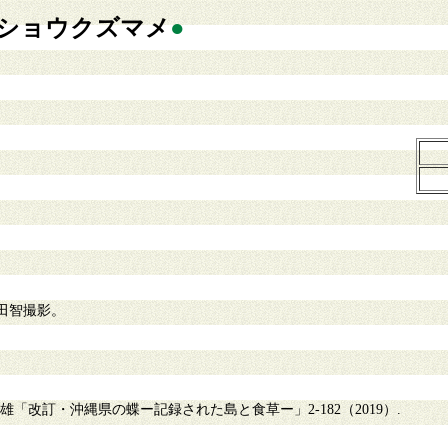
ショウクズマメ
●
田智撮影。
「改訂・沖縄県の蝶ー記録された島と食草ー」2-182（2019）.