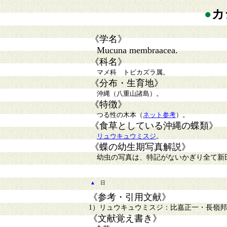
●
カ
《学名》
Mucuna membraacea.
《科名》
マメ科 トビカズラ属。
《分布・生育地》
沖縄（八重山諸島）。
《特徴》
つる性の木本（
ネット参考
）。
《食草としている沖縄の蝶類》
リュウキュウミスジ
。
《蝶の幼生期写真解説》
幼虫の写真は、特記がないかぎり全て新
▲
日
《参考・引用文献》
1）リュウキュウミスジ：比嘉正一・長嶺邦雄
《文献覚え書き》