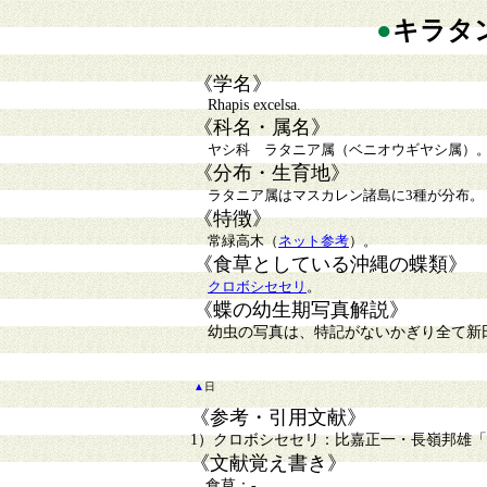
●
キラタ
《学名》
Rhapis excelsa.
《科名・属名》
ヤシ科 ラタニア属（ベニオウギヤシ属）
《分布・生育地》
ラタニア属はマスカレン諸島に3種が分布。
《特徴》
常緑高木（
ネット参考
）。
《食草としている沖縄の蝶類》
クロボシセセリ
。
《蝶の幼生期写真解説》
幼虫の写真は、特記がないかぎり全て新
▲
日
《参考・引用文献》
1）クロボシセセリ：比嘉正一・長嶺邦雄「改
《文献覚え書き》
食草：-.