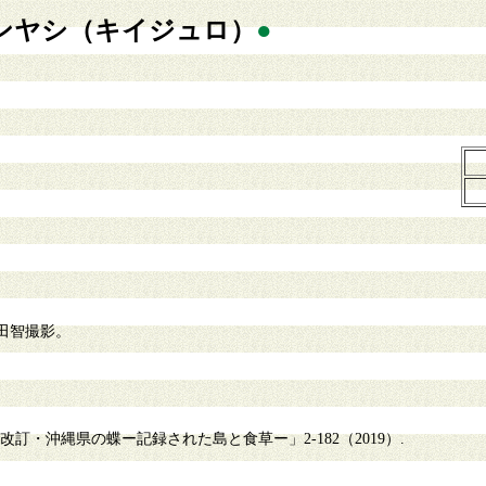
ンヤシ（キイジュロ）
●
。
田智撮影。
訂・沖縄県の蝶ー記録された島と食草ー」2-182（2019）.