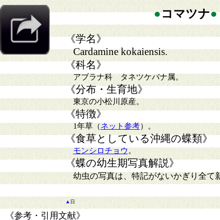
●
コマツナ
●
《学名》
Cardamine kokaiensis.
《科名》
アブラナ科 タネツケバナ属。
《分布・生育地》
東京の小松川原産。
《特徴》
1
年草（
ネット参考
）。
《食草としている沖縄の蝶類》
モンシロチョウ
。
《蝶の幼生期写真解説》
幼虫の写真は、特記がないかぎり全て
▲
日
《参考・引用文献》