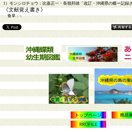
1）モンシロチョウ：比嘉正一・長嶺邦雄「改訂・沖縄県の蝶ー記録された島
《文献覚え書き》
食草：-.