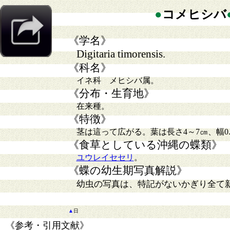
●
コメヒシバ
《学名》
Digitaria timorensis.
《科名》
イネ科 メヒシバ属。
《分布・生育地》
在来種。
《特徴》
茎は這って広がる。葉は長さ4～7㎝、幅0.
《食草としている沖縄の蝶類》
ユウレイセセリ
。
《蝶の幼生期写真解説》
幼虫の写真は、特記がないかぎり全て
▲
日
《参考・引用文献》