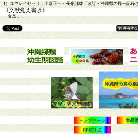
1）ユウレイセセリ：比嘉正一・長嶺邦雄「改訂・沖縄県の蝶ー記録された島
《文献覚え書き》
食草：-.