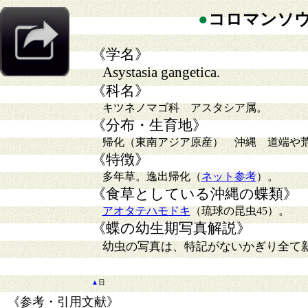
●
コロマンソ
《学名》
Asystasia gangetica.
《科名》
キツネノマゴ科 アスタシア属。
《分布・生育地》
帰化（東南アジア原産） 沖縄 道端や
《特徴》
多年草。逸出帰化（
ネット参考
）。
《食草としている沖縄の蝶類》
アオタテハモドキ
（琉球の昆虫45）。
《蝶の幼生期写真解説》
幼虫の写真は、特記がないかぎり全て
▲
日
《参考・引用文献》