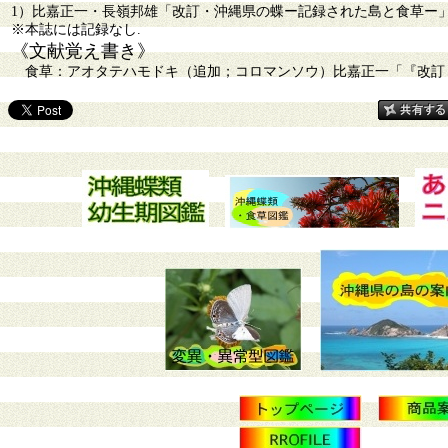
1）比嘉正一・長嶺邦雄「改訂・沖縄県の蝶ー記録された島と食草ー」2-18
※本誌には記録なし.
《文献覚え書き》
食草：アオタテハモドキ（追加；コロマンソウ）比嘉正一「『改訂・沖