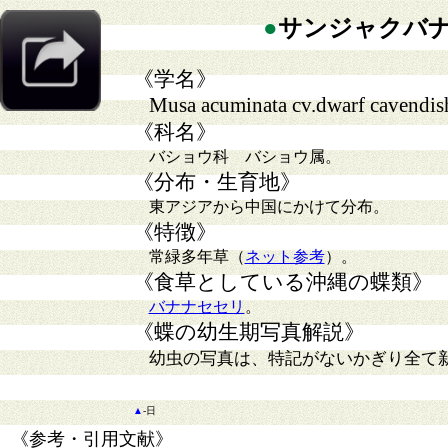
●
サンジャクバ
《学名》
Musa acuminata cv.dwarf cavendis
《科名》
バショウ科 バショウ属。
《分布・生育地》
東アジアから中国にかけて分布。
《特徴》
常緑多年草（
ネット参考
）。
《食草としている沖縄の蝶類》
バナナセセリ
。
《蝶の幼生期写真解説》
幼虫の写真は、特記がないかぎり全て
▲
-日
《参考・引用文献》