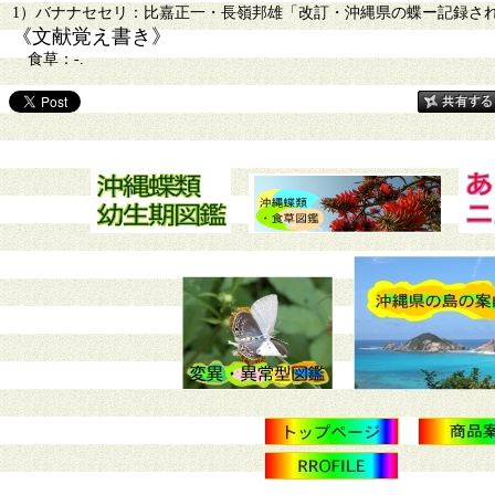
1）バナナセセリ：比嘉正一・長嶺邦雄「改訂・沖縄県の蝶ー記録された島と
《文献覚え書き》
食草：-.