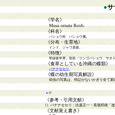
●
サ
《学名》
Musa ornata Roxb.
《科名》
バショウ科 バショウ属。
《分布・生育地》
インド、ジャワ原産。
《特徴》
常緑多年草。別名：リンゴバショウ、サオ
《食草としている沖縄の蝶類》
バナナセセリ
。
《蝶の幼生期写真解説》
幼虫の写真は、特記がないかぎり全て新
▲
-日
《参考・引用文献》
1）バナナセセリ：比嘉正一・長嶺邦雄「改訂・
《文献覚え書き》