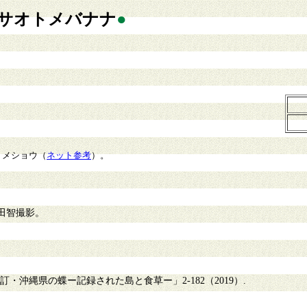
サオトメバナナ
●
トメショウ（
ネット参考
）。
田智撮影。
沖縄県の蝶ー記録された島と食草ー」2-182（2019）.