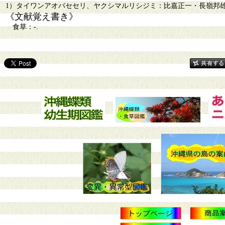
1）タイワンアオバセセリ、ヤクシマルリシジミ：比嘉正一・長嶺邦雄「改
《文献覚え書き》
食草：-.