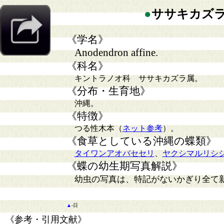
●
ササキカズ
《学名》
Anodendron affine.
《科名》
キントラノオ科 ササキカズラ属。
《分布・生育地》
沖縄。
《特徴》
つる性木本（
ネット参考
）。
《食草としている沖縄の蝶類》
タイワンアオバセセリ
、
ヤクシマルリシ
《蝶の幼生期写真解説》
幼虫の写真は、特記がないかぎり全て
▲
-日
《参考・引用文献》