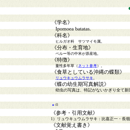
《学名》
Ipomoea batatas.
《科名》
ヒルガオ科 サツマイモ属。
《分布・生育地》
ペルー等の中米が原産地。
《特徴》
蔓性多年草（
ネット参考
）。
《食草としている沖縄の蝶類》
リュウキュウムラサキ
。
《蝶の幼生期写真解説》
幼虫の写真は、特記がないかぎり全て新
▲
-日
《参考・引用文献》
1）リュウキュウムラサキ：比嘉正一・長嶺邦
《文献覚え書き》