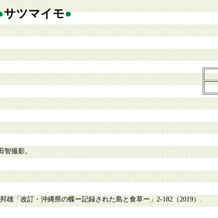
●
サツマイモ
●
田智撮影。
雄「改訂・沖縄県の蝶ー記録された島と食草ー」2-182（2019）.