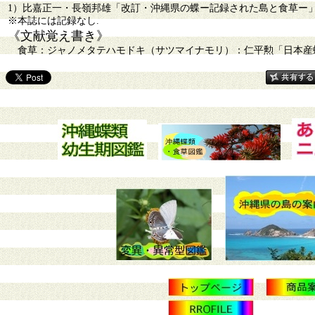
1）比嘉正一・長嶺邦雄「改訂・沖縄県の蝶ー記録された島と食草ー」2-18
※本誌には記録なし.
《文献覚え書き》
食草：ジャノメタテハモドキ（サツマイナモリ）：仁平勲「日本産蝶類