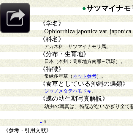
●
サツマイナモ
《学名》
Ophiorrhiza japonica var. japonica.
《科名》
アカネ科 サツマイナモリ属。
《分布・生育地》
日本（本州：関東地方南部～琉球）。
《特徴》
常緑多年草（
ネット参考
）。
《食草としている沖縄の蝶類》
ジャノメタテハモドキ
。
《蝶の幼生期写真解説》
幼虫の写真は、特記がないかぎり全て
▲
-日
《参考・引用文献》