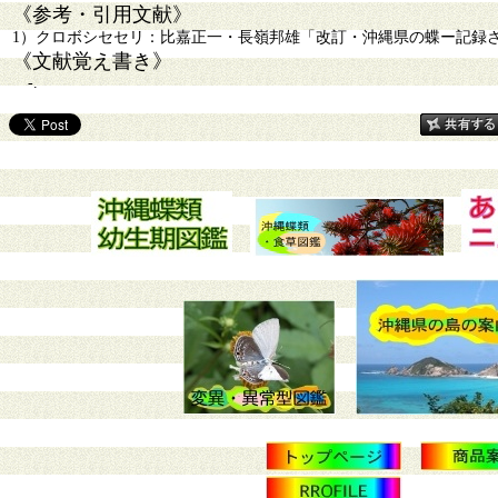
《参考・引用文献》
1）クロボシセセリ：比嘉正一・長嶺邦雄「改訂・沖縄県の蝶ー記録された島
《文献覚え書き》
-.