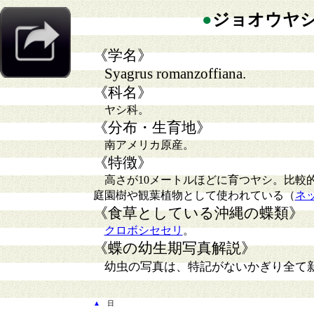
●
ジョオウヤ
《学名》
Syagrus romanzoffiana.
《科名》
ヤシ科。
《分布・生育地》
南アメリカ原産。
《特徴》
高さが10メートルほどに育つヤシ。比較
庭園樹や観葉植物として使われている（
ネ
《食草としている沖縄の蝶類》
クロボシセセリ
。
《蝶の幼生期写真解説》
幼虫の写真は、特記がないかぎり全て
▲
日