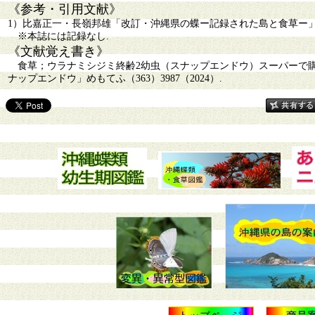
《参考・引用文献》
1）比嘉正一・長嶺邦雄「改訂・沖縄県の蝶ー記録された島と食草ー」2-18
※本誌には記録なし.
《文献覚え書き》
食草；ウラナミシジミ終齢2幼虫（スナップエンドウ）スーパーで
ナップエンドウ」めもてふ（363）3987（2024）.