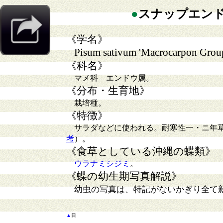
●
スナップエン
《学名》
Pisum sativum 'Macrocarpon Group
《科名》
マメ科 エンドウ属。
《分布・生育地》
栽培種
。
《特徴》
サラダなどに使われる
。
耐寒性一・ニ年
考
）。
《食草としている沖縄の蝶類》
ウラナミシジミ
。
《蝶の幼生期写真解説》
幼虫の写真は、特記がないかぎり全て
▲
日