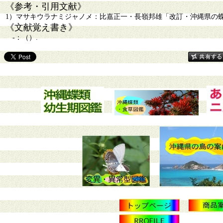
《参考・引用文献》
1）マサキウラナミジャノメ：比嘉正一・長嶺邦雄「改訂・沖縄県の蝶ー記
《文献覚え書き》
-：（）.