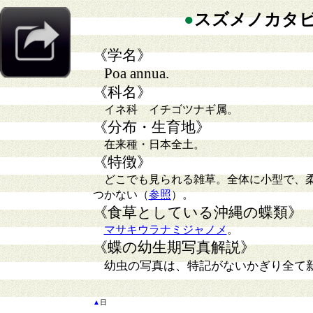
●
スズメノカタ
《学名》
Poa annua.
《科名》
イネ科
イチゴツナギ属。
《分布・生育地》
在来種・日本全土。
《特徴》
どこでも見られる雑草。全体に小型で、柔
つかない（
参照
）。
《食草としている沖縄の蝶類》
マサキウラナミジャノメ
。
《蝶の幼生期写真解説》
幼虫の写真は、特記がないかぎり全て
▲
日