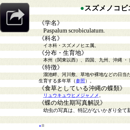
●
スズメノコビ
《学名》
Paspalum scrobiculatum.
《科名》
イネ科・スズメノヒエ属。
《分布・生育地》
本州（関東以西）、四国、九州、沖縄 ・ 
《特徴》
溜池畔、河川敷、草地や裸地などの日当た
生育する多年草（
参照
）。
《食草としている沖縄の蝶類》
リュウキュウヒメジャノメ
。
《蝶の幼生期写真解説》
幼虫の写真は、特記がないかぎり全て
▲
日