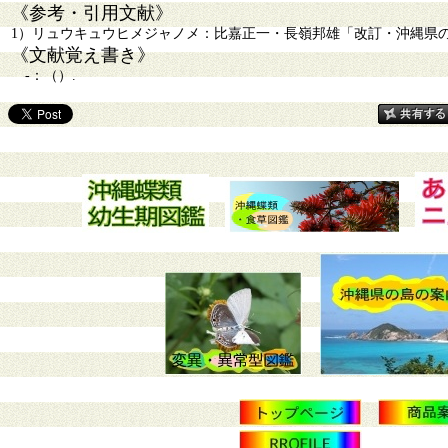
《参考・引用文献》
1）リュウキュウヒメジャノメ：比嘉正一・長嶺邦雄「改訂・沖縄県の蝶ー
《文献覚え書き》
-：（）.