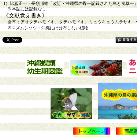
1）比嘉正一・長嶺邦雄「改訂・沖縄県の蝶ー記録された島と食草ー」2-18
※本誌には記録なし.
《文献覚え書き》
食草；アオタテハモドキ、タテハモドキ、リュウキュウムラサキ：仁
※スズムシソウ：沖縄には分布しない植物