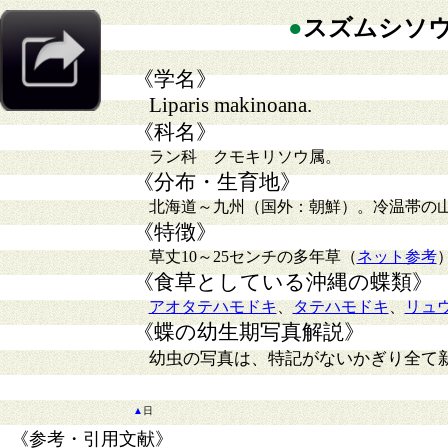
●
スズムシソ
《学名》
Liparis makinoana.
《科名》
ラン科 クモキリソウ属。
《分布・生育地》
北海道～九州（国外：朝鮮）。冷温帯の
《特徴》
草丈10～25センチの多年草（
ネット参考
《食草としている沖縄の蝶類》
アオタテハモドキ
、
タテハモドキ
、
リュ
《蝶の幼生期写真解説》
幼虫の写真は、特記がないかぎり全て
▲
日
《参考・引用文献》