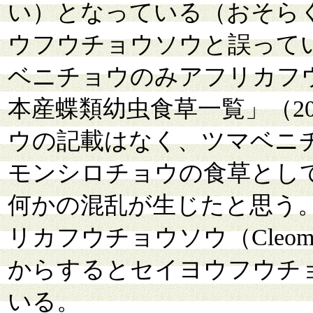
い）となっている（おそら
ウフウチョウソウと誤って
ベニチョウのみアフリカフ
本産蝶類幼虫食草一覧」（2
ウの記載はなく、ツマベニ
モンシロチョウの食草とし
何かの混乱が生じたと思う
リカフウチョウソウ（Cleome 
からするとセイヨウフウチ
いる。