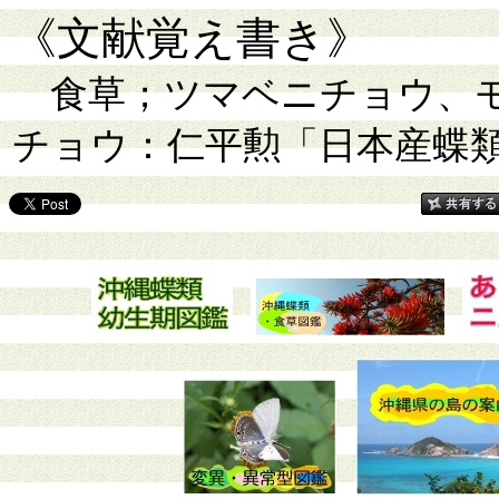
《文献覚え書き》
食草；ツマベニチョウ、モ
チョウ：仁平勲「日本産蝶類幼