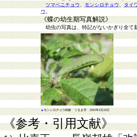
ツマベニチョウ
、
モンシロチョウ
、
タイ
ウ
。
《蝶の幼生期写真解説》
幼虫の写真は、特記がないかぎり全て
▲
モンシロチョウ終齢 うるま市 2003年4月29日
《参考・引用文献》