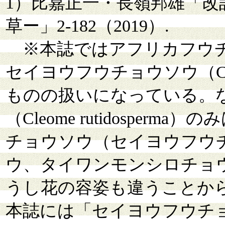
1）比嘉正一・長嶺邦雄「改
草ー」2-182（2019）.
※本誌ではアフリカフウチョウソウ
セイヨウフウチョウソウ（Cleom
ものの扱いになっている。
（Cleome rutidospe
チョウソウ（セイヨウフウ
ウ、タイワンモンシロチョ
うし花の容姿も違うことか
本誌には「セイヨウフウチ