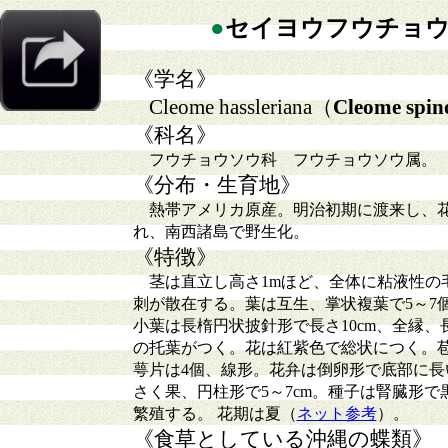
●
セイヨウフウチョ
《学名》
Cleome hassleriana
（
Cleome spin
《科名》
フウチョウソウ科 フウチョウソウ属。
《分布・生育地》
熱帯アメリカ原産。明治初期に渡来し、花
れ、南西諸島で野生化。
《特徴》
茎は直立し高さ1mほど、全体に粘液性の
刺が散在する。葉は互生、掌状複葉で5～7
小葉は長楕円状披針形で長さ10cm、全縁
の托葉がつく。花は紅紫色で総状につく。
萼片は4個、線形。花弁は倒卵形で底部に長
さく果、円柱形で5～7cm。種子は腎臓形
繁殖する。 花期は夏（
ネット参考
）。
《食草としている沖縄の蝶類》