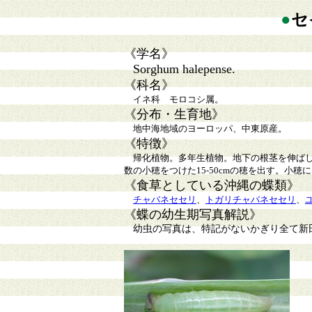
●
セ
《学名》
Sorghum halepense.
《科名》
イネ科 モロコシ属。
《分布・生育地》
地中海地域のヨーロッパ、中東原産。
《特徴》
帰化植物。多年生植物。地下の根茎を伸ばし
数の小穂をつけた15-50cmの穂を出す。小
《食草としている沖縄の蝶類》
チャバネセセリ
、
トガリチャバネセセリ
、
《蝶の幼生期写真解説》
幼虫の写真は、特記がないかぎり全て新