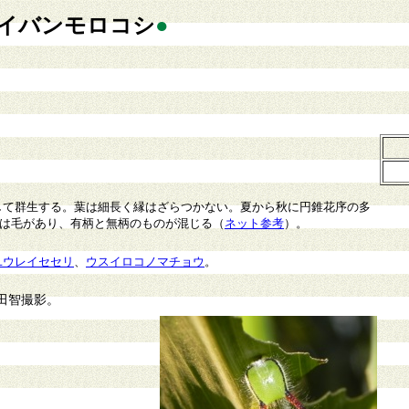
イバンモロコシ
●
て群生する。葉は細長く縁はざらつかない。夏から秋に円錐花序の多
穂には毛があり、有柄と無柄のものが混じる（
ネット参考
）。
ユウレイセセリ
、
ウスイロコノマチョウ
。
田智撮影。