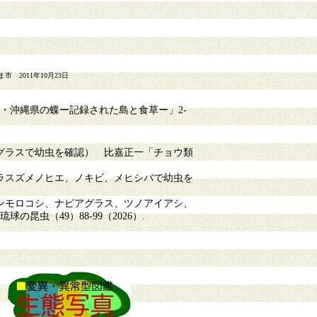
2011年10月23日
・沖縄県の蝶ー記録された島と食草ー」2-
グラスで幼虫を確認） 比嘉正一「チョウ類
ラスズメノヒエ、ノキビ、メヒシバで幼虫を
ンモロコシ、ナピアグラス、ツノアイアシ、
虫（49）88-99（2026）.