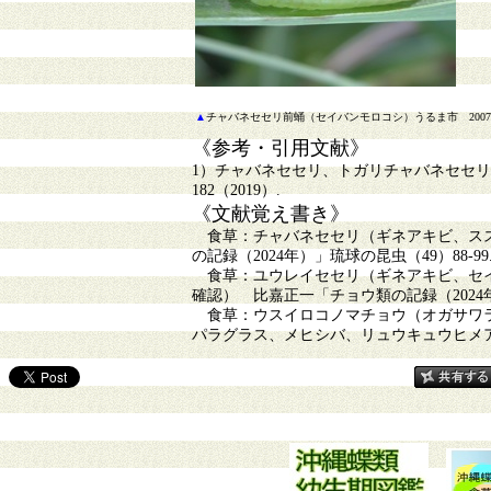
▲
チャバネセセリ前蛹（セイバンモロコシ）うるま市 2007
《参考・引用文献》
1）チャバネセセリ、トガリチャバネセセ
182（2019）.
《文献覚え書き》
食草：チャバネセセリ（ギネアキビ、スス
の記録（2024年）」琉球の昆虫（49）88-99
食草：ユウレイセセリ（ギネアキビ、セイ
確認） 比嘉正一「チョウ類の記録（2024年）
食草：ウスイロコノマチョウ（オガサワラ
パラグラス、メヒシバ、リュウキュウヒメアブラ