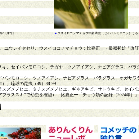
年10月2日
▲
ウスイロコノマチョウ中齢幼虫（セイバンモロコシ）うるま市 
リ、ユウレイセセリ、ウスイロコノマチョウ：比嘉正一・長嶺邦雄「改訂
キ、セイバンモロコシ、チガヤ、ツノアイアシ、ナピアグラス、パラ
.
バンモロコシ、ツノアイアシ、ナピアグラス、パラグラス、オガサワ
」琉球の昆虫（49）88-99.
スズメノヒエ、タチスズメノヒエ、ギネアキビ、サトウキビ、セイバ
ススキ*で幼虫を確認） 比嘉正一「チョウ類の記録（2024年）」琉球の昆