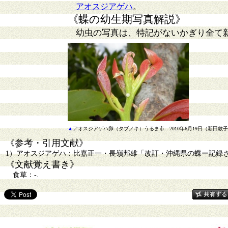
アオスジアゲハ
。
《蝶の幼生期写真解説》
幼虫の写真は、特記がないかぎり全て
▲
アオスジアゲハ卵（タブノキ）うるま市 2010年6月19日（新田敦
《参考・引用文献》
1）アオスジアゲハ：比嘉正一・長嶺邦雄「改訂・沖縄県の蝶ー記録された島
《文献覚え書き》
食草：-.