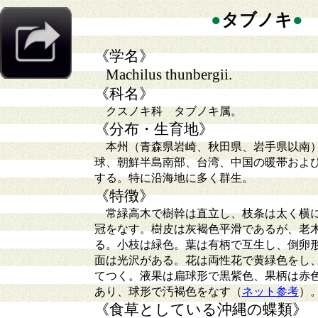
●
タブノキ
●
《学名》
Machilus thunbergii.
《科名》
クスノキ科 タブノキ属。
《分布・生育地》
本州（青森県岩崎、秋田県、岩手県以南）
球、朝鮮半島南部、台湾、中国の暖帯およ
する。特に沿海地に多く群生。
《特徴》
常緑高木で樹幹は直立し、枝条は太く横
冠をなす。樹皮は灰褐色平滑であるが、老
る。小枝は緑色。葉は有柄で互生し、倒卵
面は光沢がある。花は両性花で黄緑色をし
てつく。液果は扁球形で黒紫色、果柄は赤色
あり、球形で汚褐色をなす（
ネット参考
）
《食草としている沖縄の蝶類》