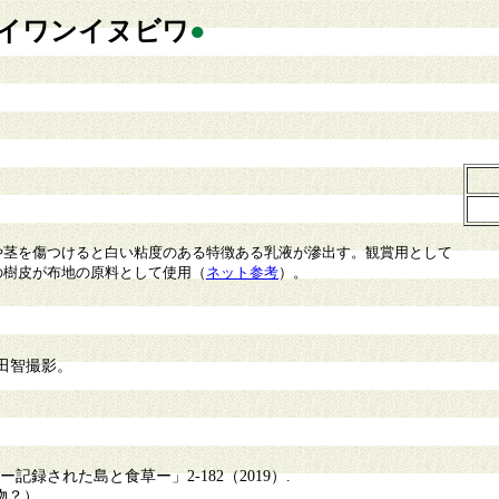
イワンイヌビワ
●
茎を傷つけると白い粘度のある特徴ある乳液が滲出す。観賞用として
の樹皮が布地の原料として使用（
ネット参考
）。
田智撮影。
録された島と食草ー」2-182（2019）.
？）.