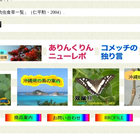
食草一覧」（仁平勲・2004）.