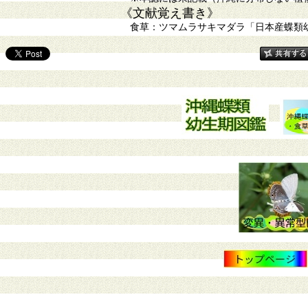
《文献覚え書き》
食草：ツマムラサキマダラ「日本産蝶類幼虫