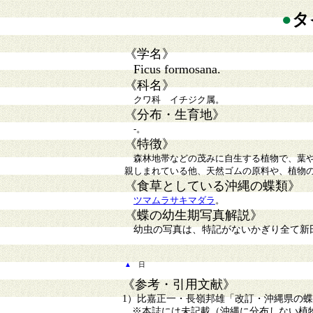
●
タ
《学名》
Ficus formosana.
《科名》
クワ科 イチジク属。
《分布・生育地》
-
。
《特徴》
森林地帯などの茂みに自生する植物で、葉や
親しまれている他、天然ゴムの原料や、植物
《食草としている沖縄の蝶類》
ツマムラサキマダラ
。
《蝶の幼生期写真解説》
幼虫の写真は、特記がないかぎり全て新
▲
日
《参考・引用文献》
1）比嘉正一・長嶺邦雄「改訂・沖縄県の蝶ー記
※本誌には未記載（沖縄に分布しない植物