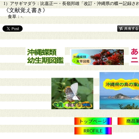
1）アサギマダラ：比嘉正一・長嶺邦雄「改訂・沖縄県の蝶ー記録された島と
《文献覚え書き》
食草：-.