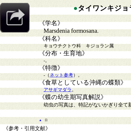
●
タイワンキジョ
《学名》
Marsdenia formosana.
《科名》
キョウチクトウ科 キジョラン属
《分布・生育地》
-
。
《特徴》
-
（
ネット参考
）。
《食草としている沖縄の蝶類》
アサギマダラ
。
《蝶の幼生期写真解説》
幼虫の写真は、特記がないかぎり全て
▲
日
《参考・引用文献》