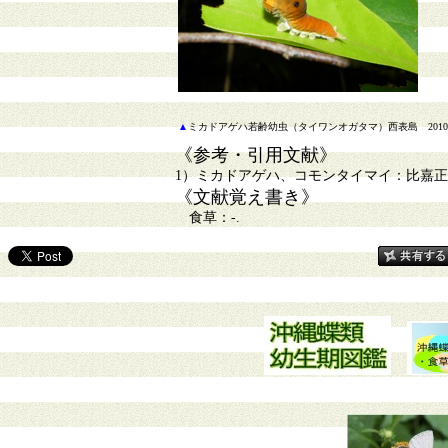
▲
ミカドアゲハ若齢幼虫（タイワンオガタマ）西表島 2010
《参考・引用文献》
1）ミカドアゲハ、コモンタイマイ：比嘉正一
《文献覚え書き》
食草：-.