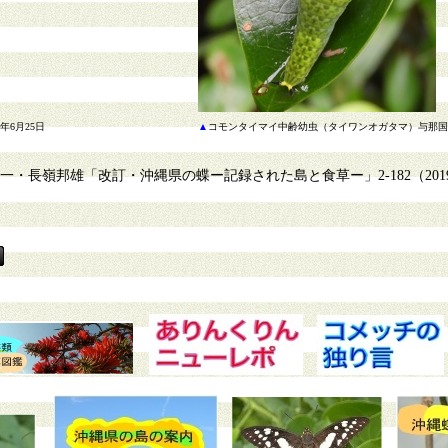
年6月25日
▲
コモンタイマイ中齢幼虫（タイワンオガタマ）与那国島 
・長嶺邦雄「改訂・沖縄県の蝶ー記録された島と食草ー」2-182（2019