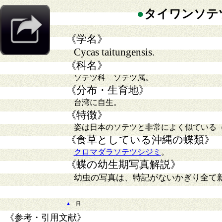
●
タイワンソテ
《学名》
Cycas taitungensis.
《科名》
ソテツ科 ソテツ属。
《分布・生育地》
台湾に自生。
《特徴》
姿は日本のソテツと非常によく似ている
《食草としている沖縄の蝶類》
クロマダラソテツシジミ
。
《蝶の幼生期写真解説》
幼虫の写真は、特記がないかぎり全て
▲
日
《参考・引用文献》