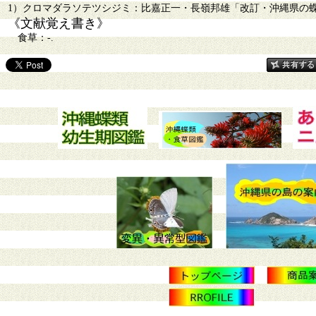
1）クロマダラソテツシジミ：比嘉正一・長嶺邦雄「改訂・沖縄県の蝶ー記
《文献覚え書き》
食草：-.