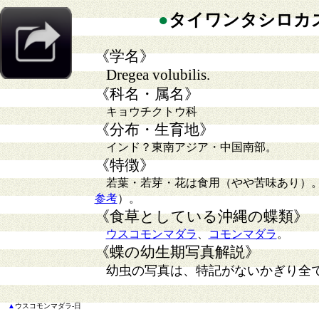
●
タイワンタシロカ
《学名》
Dregea volubilis.
《科名・属名》
キョウチクトウ科
《分布・生育地》
インド？東南アジア・中国南部
。
《特徴》
若葉・若芽・花は食用（やや苦味あり）
参考
）
。
《食草としている沖縄の蝶類》
ウスコモンマダラ
、
コモンマダラ
。
《蝶の幼生期写真解説》
幼虫の写真は、特記がないかぎり全
▲
ウスコモンマダラ-日