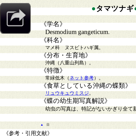
●
タマツナギ
《学名》
Desmodium gangeticum.
《科名》
マメ科 ヌスビトハギ属。
《分布・生育地》
沖縄（八重山列島）。
《特徴》
常緑低木（
ネット参考
）。
《食草としている沖縄の蝶類》
リュウキュウミスジ
。
《蝶の幼生期写真解説》
幼虫の写真は、特記がないかぎり全て
▲
日
《参考・引用文献》