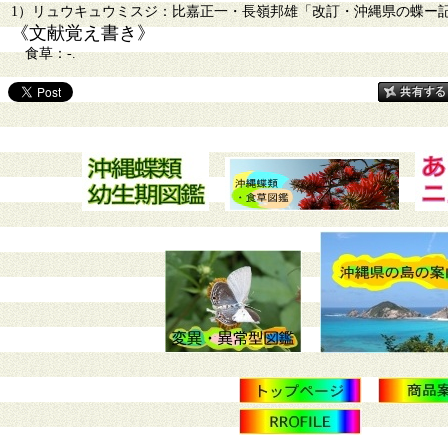
1）リュウキュウミスジ：比嘉正一・長嶺邦雄「改訂・沖縄県の蝶ー記録され
《文献覚え書き》
食草：-.