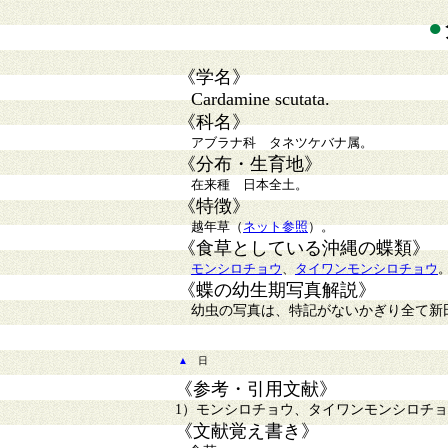
●
《学名》
Cardamine scutata.
《科名》
アブラナ科 タネツケバナ属。
《分布・生育地》
在来種 日本全土。
《特徴》
越年草（
ネット参照
）。
《食草としている沖縄の蝶類》
モンシロチョウ
、
タイワンモンシロチョウ
《蝶の幼生期写真解説》
幼虫の写真は、特記がないかぎり全て新
▲
日
《参考・引用文献》
1）モンシロチョウ、タイワンモンシロチョウ
《文献覚え書き》