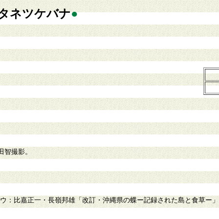
タネツケバナ
●
。
田智撮影。
：比嘉正一・長嶺邦雄「改訂・沖縄県の蝶ー記録された島と食草ー」2-18