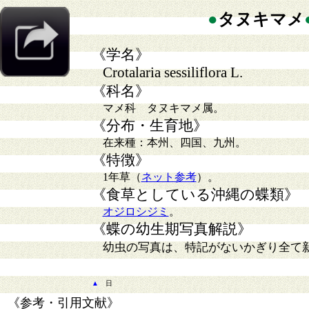
●
タヌキマメ
《学名》
Crotalaria sessiliflora L.
《科名》
マメ科 タヌキマメ属。
《分布・生育地》
在来種：本州、四国、九州。
《特徴》
1年草（
ネット参考
）。
《食草としている沖縄の蝶類》
オジロシジミ
。
《蝶の幼生期写真解説》
幼虫の写真は、特記がないかぎり全て
▲
日
《参考・引用文献》