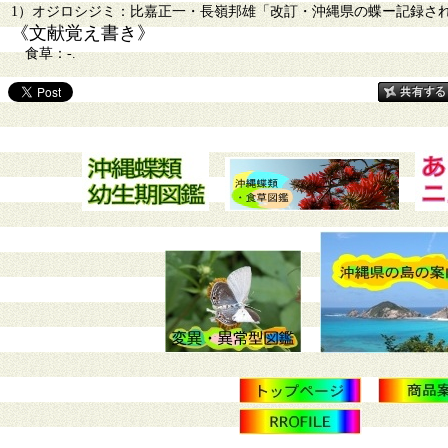
1）オジロシジミ：比嘉正一・長嶺邦雄「改訂・沖縄県の蝶ー記録された島と
《文献覚え書き》
食草：-.