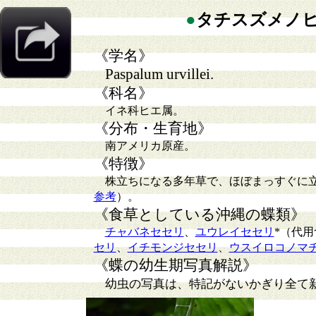
●
タチスズメノ
《学名》
Paspalum urvillei.
《科名》
イネ科ヒエ属。
《分布・生育地》
南アメリカ原産。
《特徴》
株立ちになる多年草で、ほぼまっすぐに
参考
）。
《食草としている沖縄の蝶類》
チャバネセセリ
、
ユウレイセセリ
*（代用
セリ
、
イチモンジセセリ
、
ウスイロコノマ
《蝶の幼生期写真解説》
幼虫の写真は、特記がないかぎり全て