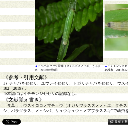
▲
チャバネセセリ前蛹（タチスズメノヒエ）うるま
▲
イチモンジセセ
市 2018年9月9日
名護市 2011年1
《参考・引用文献》
1）チャバネセセリ、ユウレイセセリ、トガリチャバネセセリ、ウス
182（2019）.
※本誌にはイチモンジセセリの記録なし。
《文献覚え書き》
食草：：ウスイロコノマチョウ（オガサワラスズメノヒエ、タチス
シ、パラグラス、メヒシバ、リュウキュウヒメアブラススキ*で幼虫を確認）