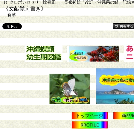
1）クロボシセセリ：比嘉正一・長嶺邦雄「改訂・沖縄県の蝶ー記録された島
《文献覚え書き》
食草；-.