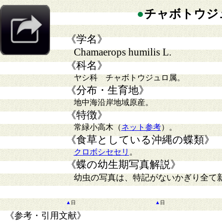
●
チャボトウジ
《学名》
Chamaerops humilis L.
《科名》
ヤシ科 チャボトウジュロ属。
《分布・生育地》
地中海沿岸地域原産。
《特徴》
常緑小高木（
ネット参考
）。
《食草としている沖縄の蝶類》
クロボシセセリ
。
《蝶の幼生期写真解説》
幼虫の写真は、特記がないかぎり全て
▲
日
▲
日
《参考・引用文献》