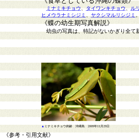
《食草としている沖縄の蝶類》
ミナミキチョウ
、
タイワンキチョウ
、
ル
ヒメウラナミシジミ
、
ヤクシマルリシジミ
《蝶の幼生期写真解説》
幼虫の写真は、特記がないかぎり全て
▲
ミナミキチョウ終齢 沖縄島 2009年11月29日
《参考・引用文献》