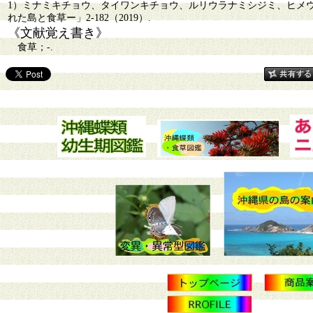
1）ミナミキチョウ、タイワンキチョウ、ルリウラナミシジミ、ヒメ
れた島と食草ー」2-182（2019）.
《文献覚え書き》
食草；-.