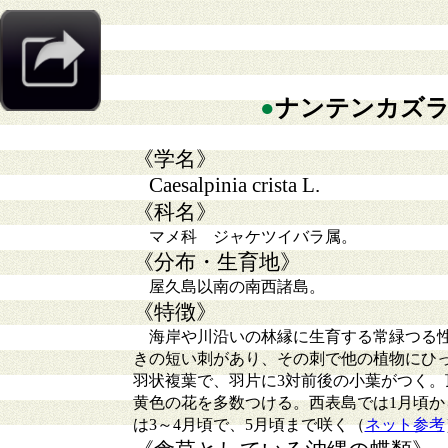
●
ナンテンカズ
《学名》
Caesalpinia crista L.
《科名》
マメ科 ジャケツイバラ属。
《分布・生育地》
屋久島以南の南西諸島。
《特徴》
海岸や川沿いの林縁に生育する常緑つる性
きの短い刺があり、その刺で他の植物にひ
羽状複葉で、羽片に3対前後の小葉がつく。
黄色の花を多数つける。西表島では1月頃か
は3～4月頃で、5月頃まで咲く（
ネット参考