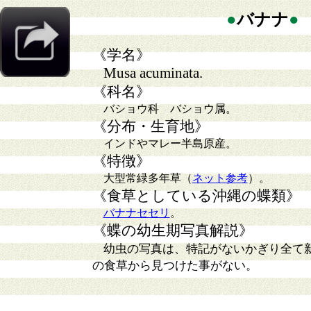
●
バナナ
●
《学名》
Musa acuminata.
《科名》
バショウ科 バショウ属。
《分布・生育地》
インドやマレー半島原産。
《特徴》
大型常緑多年草（
ネット参考
）。
《食草としている沖縄の蝶類》
バナナセセリ
。
《蝶の幼生期写真解説》
幼虫の写真は、特記がないかぎり全て
の食草から見つけた事がない。