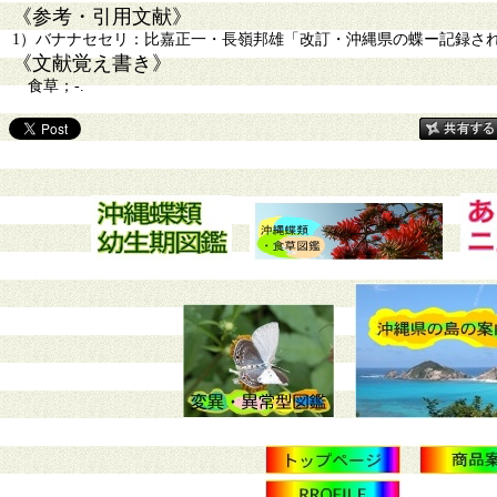
《参考・引用文献》
1）バナナセセリ：比嘉正一・長嶺邦雄「改訂・沖縄県の蝶ー記録された島と
《文献覚え書き》
食草；-.