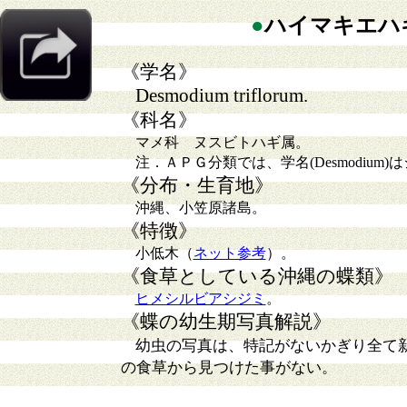
●
ハイマキエハ
《学名》
Desmodium triflorum.
《科名》
マメ科 ヌスビトハギ属。
注．ＡＰＧ分類では、学名(Desmodium)
《分布・生育地》
沖縄、小笠原諸島。
《特徴》
小低木（
ネット参考
）。
《食草としている沖縄の蝶類》
ヒメシルビアシジミ
。
《蝶の幼生期写真解説》
幼虫の写真は、特記がないかぎり全て
の食草から見つけた事がない。