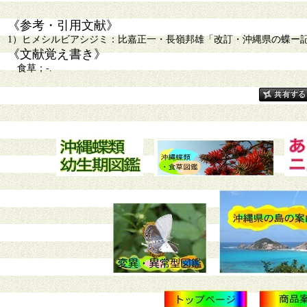
《参考・引用文献》
1）ヒメシルビアシジミ：比嘉正一・長嶺邦雄「改訂・沖縄県の蝶ー記録され
《文献覚え書き》
食草；-.