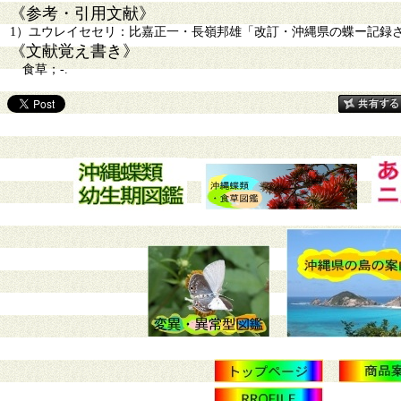
《参考・引用文献》
1）ユウレイセセリ：比嘉正一・長嶺邦雄「改訂・沖縄県の蝶ー記録された島
《文献覚え書き》
食草；-.