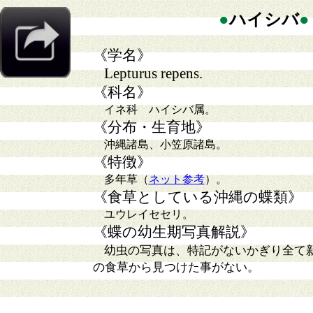
●
ハイシバ
●
《学名》
Lepturus repens.
《科名》
イネ科 ハイシバ属。
《分布・生育地》
沖縄諸島、小笠原諸島。
《特徴》
多年草（
ネット参考
）。
《食草としている沖縄の蝶類》
ユウレイセセリ。
《蝶の幼生期写真解説》
幼虫の写真は、特記がないかぎり全て
の食草から見つけた事がない。