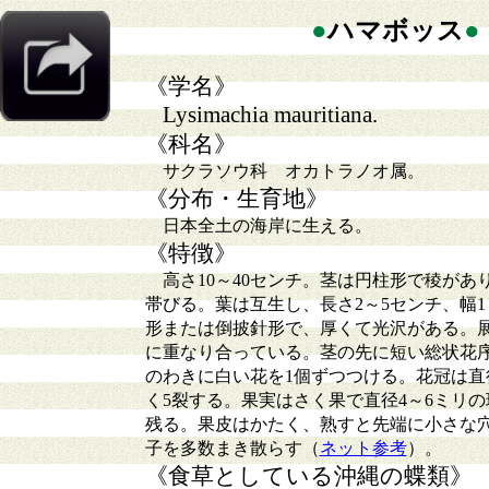
●
ハマボッス
●
《学名》
Lysimachia mauritiana.
《科名》
サクラソウ科 オカトラノオ属。
《分布・生育地》
日本全土の海岸に生える。
《特徴》
高さ10～40センチ。茎は円柱形で稜があ
帯びる。葉は互生し、長さ2～5センチ、幅1～
形または倒披針形で、厚くて光沢がある。
に重なり合っている。茎の先に短い総状花
のわきに白い花を1個ずつつける。花冠は直径
く5裂する。果実はさく果で直径4～6ミリ
残る。果皮はかたく、熟すと先端に小さな
子を多数まき散らす（
ネット参考
）。
《食草としている沖縄の蝶類》