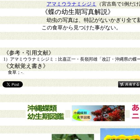
アマミウラナミシジミ
（宮古島で1例だけ
《蝶の幼生期写真解説》
幼虫の写真は、特記がないかぎり全て
この食草から見つけた事がない。
《参考・引用文献》
1）アマミウラナミシジミ：比嘉正一・長嶺邦雄「改訂・沖縄県の蝶ー記録
《文献覚え書き》
食草；-.