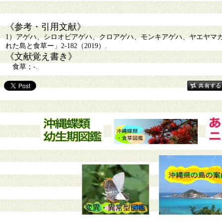
《参考・引用文献》
1）アゲハ、シロオビアゲハ、クロアゲハ、モンキアゲハ、ヤエヤマ
れた島と食草ー」2-182（2019）.
《文献覚え書き》
食草；-.