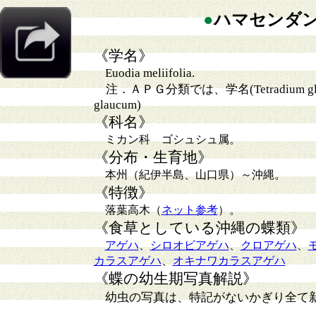
●
ハマセンダ
《学名》
Euodia meliifolia.
注．ＡＰＧ分類では、学名(Tetradium glabri
glaucum)
《科名》
ミカン科 ゴシュシュ属。
《分布・生育地》
本州（紀伊半島、山口県）～沖縄。
《特徴》
落葉高木（
ネット参考
）。
《食草としている沖縄の蝶類》
アゲハ
、
シロオビアゲハ
、
クロアゲハ
、
カラスアゲハ
、
オキナワカラスアゲハ
《蝶の幼生期写真解説》
幼虫の写真は、特記がないかぎり全て