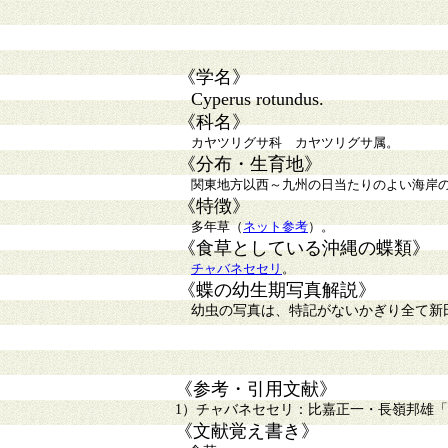
《学名》
Cyperus rotundus.
《科名》
カヤツリグサ科 カヤツリグサ属。
《分布・生育地》
関東地方以西～九州の日当たりのよい海岸の
《特徴》
多年草（
ネット参考
）。
《食草としている沖縄の蝶類》
チャバネセセリ
。
《蝶の幼生期写真解説》
幼虫の写真は、特記がないかぎり全て新
《参考・引用文献》
1）チャバネセセリ：比嘉正一・長嶺邦雄「改
《文献覚え書き》