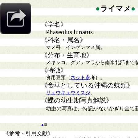
●
ライマメ
●
《学名》
Phaseolus lunatus.
《科名・属名》
マメ科 インゲンマメ属。
《分布・生育地》
メキシコ、グアテマラから南米北部まで
《特徴》
食用豆類（
ネット参
考）。
《食草としている沖縄の蝶類》
リュウキュウミスジ
。
《蝶の幼生期写真解説》
幼虫の写真は、特記がないかぎり全て
▲
日
《参考・引用文献》