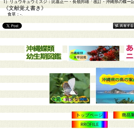
1）リュウキュウミスジ：比嘉正一・長嶺邦雄「改訂・沖縄県の蝶ー記録され
《文献覚え書き》
食草：-.