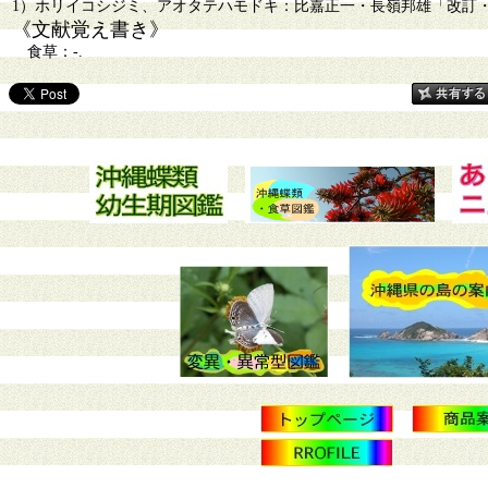
1）ホリイコシジミ、アオタテハモドキ：比嘉正一・長嶺邦雄「改訂・沖縄
《文献覚え書き》
食草：-.