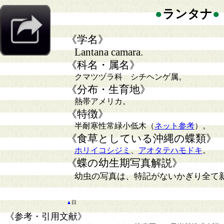
●
ランタナ
●
《学名》
Lantana camara.
《科名・属名》
クマツヅラ科 シチヘンゲ属。
《分布・生育地》
熱帯アメリカ。
《特徴》
半耐寒性常緑小低木（
ネット参考
）。
《食草としている沖縄の蝶類》
ホリイコシジミ
、
アオタテハモドキ
。
《蝶の幼生期写真解説》
幼虫の写真は、特記がないかぎり全て
▲
日
《参考・引用文献》