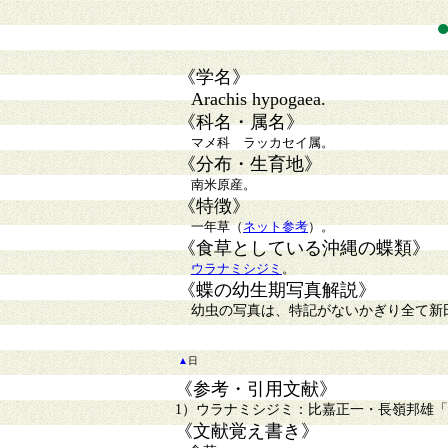
《学名》
Arachis hypogaea.
《科名・属名》
マメ科 ラッカセイ属。
《分布・生育地》
南米原産。
《特徴》
一年草（
ネット参考
）。
《食草としている沖縄の蝶類》
ウラナミシジミ
。
《蝶の幼生期写真解説》
幼虫の写真は、特記がないかぎり全て新
▲
日
《参考・引用文献》
1）ウラナミシジミ：比嘉正一・長嶺邦雄「改
《文献覚え書き》