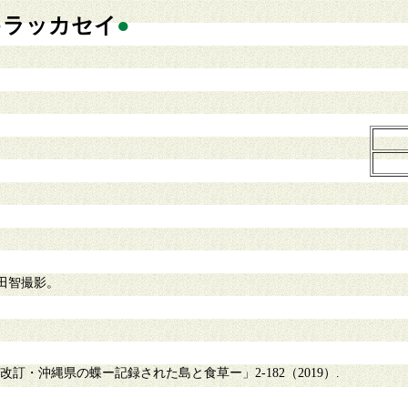
●
ラッカセイ
●
田智撮影。
訂・沖縄県の蝶ー記録された島と食草ー」2-182（2019）.