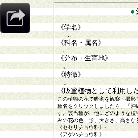
●
《学名》
. .
《科名・属名》
.
《分布・生育地》
.。
《特徴》
.。
《吸蜜植物として利用し
この植物の花で吸蜜を観察・撮影
種名をクリックしましたら、『沖
す。該当種が、他にどのような植
みの花の色、形、大きさ、高さな
《セセリチョウ科》
-
.
《アゲハチョウ科》
-.