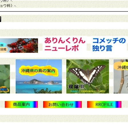
ウ科》
-.
ョウ科》
-.