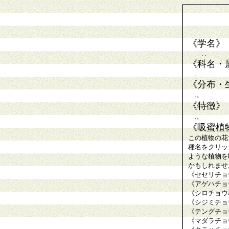
《学名》
. .
《科名・
.
《分布・
.。
《特徴》
.。
《吸蜜植
この植物の花
種名をクリッ
ような植物を
かもしれませ
《セセリチョ
《アゲハチョ
《シロチョウ
《シジミチョ
《テングチョ
《マダラチョ