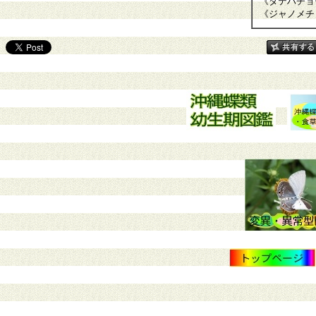
《タテハチョ
《ジャノメチ