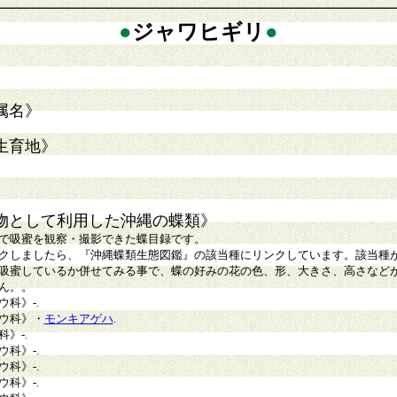
●
ジャワヒギリ
●
属名》
生育地》
物として利用した沖縄の蝶類》
で吸蜜を観察・撮影できた蝶目録です。
クしましたら、『沖縄蝶類生態図鑑』の該当種にリンクしています。該当種
吸蜜しているか併せてみる事で、蝶の好みの花の色、形、大きさ、高さなど
ん。。
ウ科》
-.
ウ科》
・
モンキアゲハ
.
科》
-
.
ウ科》
-
.
ウ科》
-.
ウ科》
-.