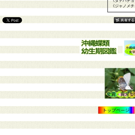
《タテハチョ
《ジャノメチ