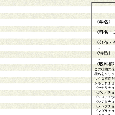
《学名》
. .
《科名・
.
《分布・
.。
《特徴》
.。
《吸蜜植
この植物の花
種名をクリッ
ような植物を
かもしれませ
《セセリチョ
《アゲハチョ
《シロチョウ
《シジミチョ
《テングチョ
《マダラチョ