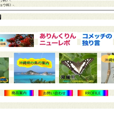
ウ科》
-.
ョウ科》
-.