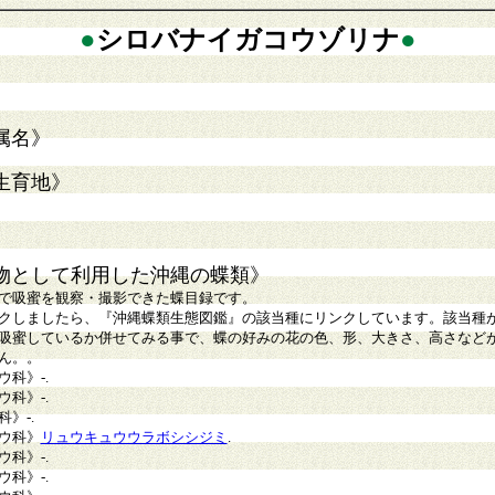
●
シロバナイガコウゾリナ
●
属名》
生育地》
物として利用した沖縄の蝶類》
で吸蜜を観察・撮影できた蝶目録です。
クしましたら、『沖縄蝶類生態図鑑』の該当種にリンクしています。該当種
吸蜜しているか併せてみる事で、蝶の好みの花の色、形、大きさ、高さなど
ん。。
ウ科》
-
.
ウ科》
-.
科》
-.
ウ科》
リュウキュウウラボシシジミ
.
ウ科》
-.
ウ科》
-.