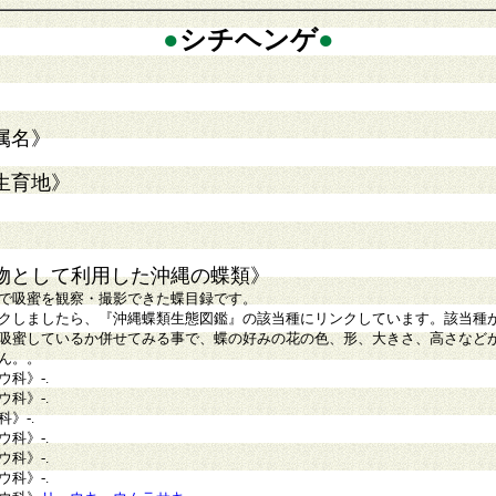
●
シチヘンゲ
●
属名》
生育地》
物として利用した沖縄の蝶類》
で吸蜜を観察・撮影できた蝶目録です。
クしましたら、『沖縄蝶類生態図鑑』の該当種にリンクしています。該当種
吸蜜しているか併せてみる事で、蝶の好みの花の色、形、大きさ、高さなど
ん。。
ウ科》
-
.
ウ科》
-.
科》
-.
ウ科》
-.
ウ科》
-.
ウ科》
-.