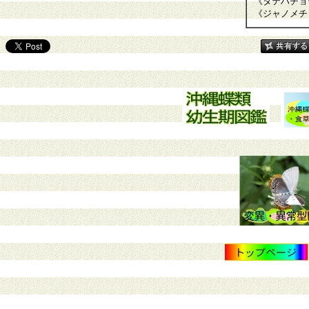
《タテハチョ
《ジャノメチ