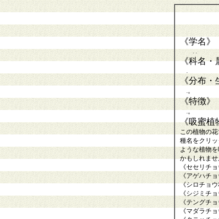
《学名》
. .
《科名・
.
《分布・
.。
《特徴》
.。
《吸蜜植
この植物の花
種名をクリッ
ような植物を
かもしれませ
《セセリチョ
《アゲハチョ
《シロチョウ
《シジミチョ
《テングチョ
《マダラチョ