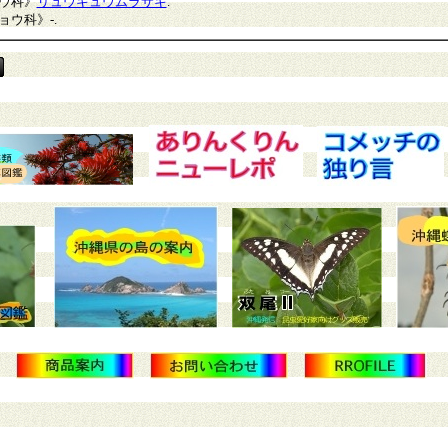
ウ科》
リュウキュウムラサキ
.
ョウ科》
-.