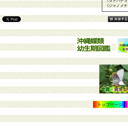
《タテハチョ
《ジャノメチ