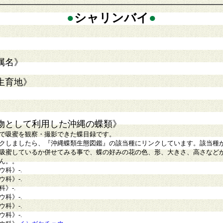
●
シャリンバイ
●
属名》
生育地》
物として利用した沖縄の蝶類》
で吸蜜を観察・撮影できた蝶目録です。
クしましたら、『沖縄蝶類生態図鑑』の該当種にリンクしています。該当種
吸蜜しているか併せてみる事で、蝶の好みの花の色、形、大きさ、高さなど
ん。。
ウ科》
-
.
ウ科》
-.
科》
-.
ウ科》
-.
ウ科》
-.
ウ科》
-.