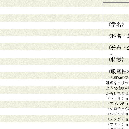
《学名》
. .
《科名・
.
《分布・
.。
《特徴》
.。
《吸蜜植
この植物の花
種名をクリッ
ような植物を
かもしれませ
《セセリチョ
《アゲハチョ
《シロチョウ
《シジミチョ
《テングチョ
《マダラチョ