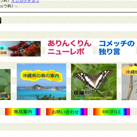
ウ科》
イシガケチョウ
.
ョウ科》
-.