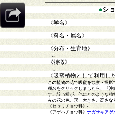
●
シ
《学名》
. .
《科名・属名》
.
《分布・生育地》
.。
《特徴》
.。
《吸蜜植物として利用し
この植物の花で吸蜜を観察・撮影
種名をクリックしましたら、『沖
す。該当種が、他にどのような植
みの花の色、形、大きさ、高さな
《セセリチョウ科》
-
.
《アゲハチョウ科》
ナガサキアゲ