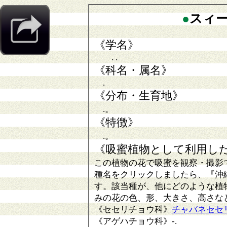
●
スィ
《学名》
. .
《科名・属名》
.
《分布・生育地》
.。
《特徴》
.。
《吸蜜植物として利用し
この植物の花で吸蜜を観察・撮影
種名をクリックしましたら、『沖
す。該当種が、他にどのような植
みの花の色、形、大きさ、高さな
《セセリチョウ科》
チャバネセセ
《アゲハチョウ科》
-.