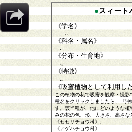
●
スィート
《学名》
. .
《科名・属名》
.
《分布・生育地》
.。
《特徴》
.。
《吸蜜植物として利用し
この植物の花で吸蜜を観察・撮影
種名をクリックしましたら、『沖
す。該当種が、他にどのような植
みの花の色、形、大きさ、高さな
《セセリチョウ科》
.
《アゲハチョウ科》
-.